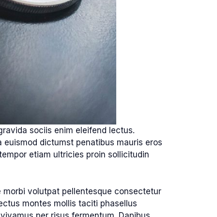
gravida sociis enim eleifend lectus.
ula euismod dictumst penatibus mauris eros
mpor etiam ultricies proin sollicitudin
ce morbi volutpat pellentesque consectetur
ctus montes mollis taciti phasellus
vivamus per risus fermentum. Dapibus