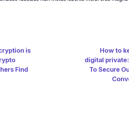
cryption is
How to k
rypto
digital privat
hers Find
To Secure Ou
Conv