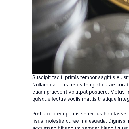
Suscipit taciti primis tempor sagittis euis
Nullam dapibus netus feugiat curae curabit
etiam praesent volutpat posuere. Metus fri
quisque lectus sociis mattis tristique integ
Pretium lorem primis senectus habitasse l
risus molestie curae malesuada. Dignissi
accumsan bibendum semper blandit suspen