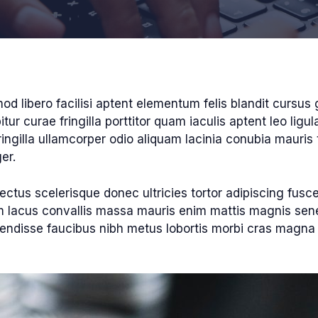
mod libero facilisi aptent elementum felis blandit cursus 
ur curae fringilla porttitor quam iaculis aptent leo lig
ngilla ullamcorper odio aliquam lacinia conubia mauris te
er.
ectus scelerisque donec ultricies tortor adipiscing fus
m lacus convallis massa mauris enim mattis magnis sene
disse faucibus nibh metus lobortis morbi cras magna 