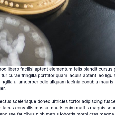
mod libero facilisi aptent elementum felis blandit cursus 
ur curae fringilla porttitor quam iaculis aptent leo lig
ngilla ullamcorper odio aliquam lacinia conubia mauris te
er.
ectus scelerisque donec ultricies tortor adipiscing fus
m lacus convallis massa mauris enim mattis magnis sene
disse faucibus nibh metus lobortis morbi cras magna 