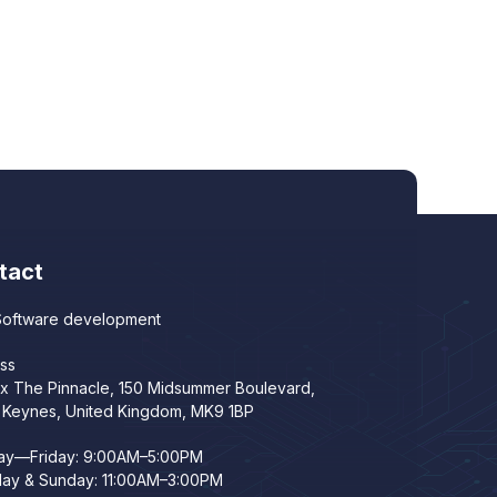
tact
oftware development
ss
x The Pinnacle, 150 Midsummer Boulevard,
n Keynes, United Kingdom, MK9 1BP
y—Friday: 9:00AM–5:00PM
day & Sunday: 11:00AM–3:00PM