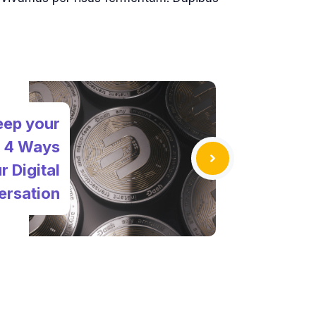
eep your
e: 4 Ways
r Digital
ersation