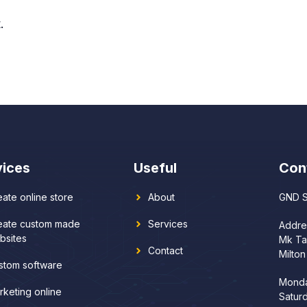
.
vices
Useful
Con
eate online store
About
GND S
eate custom made
Services
Addre
bsites
Mk Ta
Contact
Milto
stom software
Monda
rketing online
Satur